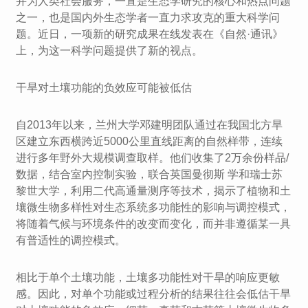
并为人类社会服务，一直是生态学研究的核心和热点问题
之一，也是国内外生态学者一直力求攻克的重大科学问
题。近日，一项新的研究成果在线发表在《自然·通讯》
上，为这一科学问题提供了新的视点。
干旱对土壤功能的负效应可能被低估
自2013年以来，兰州大学邓建明团队通过在我国北方旱
区建立东西横跨近5000公里直线距离的自然样带，连续
进行多年野外大规模调查取样。他们收集了2万余份样品/
数据，结合室内控制实验，联合英国曼彻斯 学和瑞士苏
黎世大学，利用二代高通量测序等技术，揭示了植物和土
壤微生物多样性对生态系统多功能性的影响与调控模式，
将随着气候与环境条件的改变而变化，而并非遵循某一具
有普适性的调控模式。
相比于单个土壤功能，土壤多功能性对干旱的响应更敏
感。因此，对单个功能或过程分析的结果往往会低估干旱