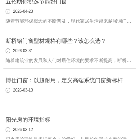
五招助你挑选节能好门窗
2026-04-23
随着节能环保概念的不断普及，现代家居生活越来越强调门窗的节能性能。好的节能门窗，能帮你营造出更为舒适的生活环境，节省许多开支。那么，在挑选节能门窗时，我们应该注意哪些呢? 小编就教给大家几招小技巧，请收藏备用。节能门窗的采购事项：1、五金配件性能：五金配件在系统化节能门窗设计中占有非常重要的位置。五金配件质量的好坏直...
断桥铝门窗型材规格有哪些？该怎么选？
2026-03-31
随着建筑业的发展和人们对居住环境的要求不断提高，断桥铝门窗逐渐成为人们选购门窗的..之一。然而，不同的门窗型材规格和型号的选择，对于门窗的隔热、密封、防水等性能都有很大的影响。下面陕西馨奇建邦就为大家介绍一下断桥铝门窗常见的型材规格以及该如何选购。一、断桥铝门窗型材规格1.框材规格断桥铝门窗的框材规格一般有55mm、6...
博仕门窗：以超耐用，定义高端系统门窗新标杆
2026-03-13
阳光房的环境指标
2026-02-12