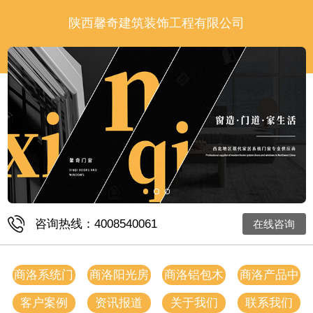
陕西馨奇建筑装饰工程有限公司
咨询热线：4008540061
在线咨询
商洛系统门
商洛阳光房
商洛铝包木
商洛产品中
窗
门窗
心
客户案例
资讯报道
关于我们
联系我们