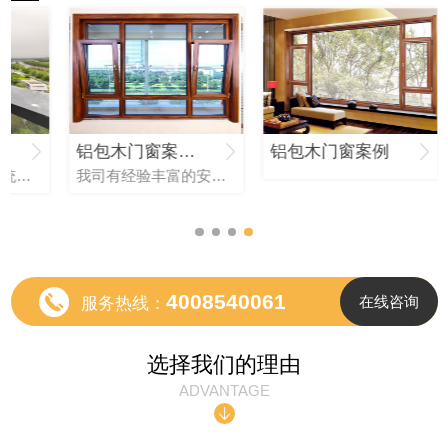
润润玺薹观月
铝包木门窗案例展示
铝包木门窗案例
品质见证｜馨奇系统门窗工程案例：从家装到工程的 背书
我司有经验丰富的安装施工队伍，所有人员均经严格培训方能上岗，技术精良，门窗工程安装到位
4008540061
在线咨询
服务热线：
选择我们的理由
ADVANTAGE