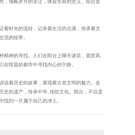
然，领略岁月的变迁，体会生命的意义。阳台是
证着时光的流转，记录着生活的点滴，传承着文
交流的纽带。
种精神的寻找。人们在阳台上聊天谈笑，观赏风
们在喧嚣的都市中寻找内心的宁静。
西铝包木门窗安装
诉说着历史的故事，展现着古老文明的魅力。走
史的遗产，传承中华..传统文化。阳台，不仅是
中找到一片属于自己的净土。