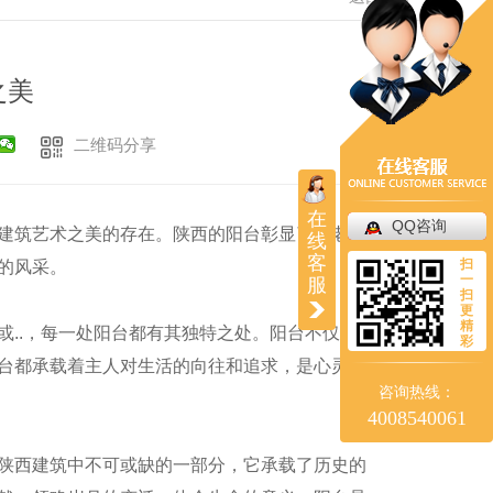
之美
二维码分享
在
QQ咨询
建筑艺术之美的存在。陕西的阳台彰显了古老文
线
客
扫
的风采。
一
服
扫
更
精
..，每一处阳台都有其独特之处。阳台不仅是建
彩
台都承载着主人对生活的向往和追求，是心灵栖
咨询热线：
4008540061
陕西建筑中不可或缺的一部分，它承载了历史的